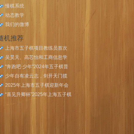
慢棋系统
动态教学
我们的微博
随机推荐
上海市五子棋项目教练员首次
注册名单
吴昊天、高芯怡和工商信息学
院校获上海学运会（中职组）
“奔跑吧·少年”2024年五子棋普
五子棋赛男、女个人冠军和混
及推广活动举行
少年自有凌云志，剑开天门揽
团冠军
星月，上海小将吴彦纬、邓园
2025年上海市五子棋迎新年会
羲、张晏豪取世青赛个人冠军
举办
“喜见升卿杯”2025年上海五子棋
快棋联谊赛结束，沈兰心全胜
夺冠