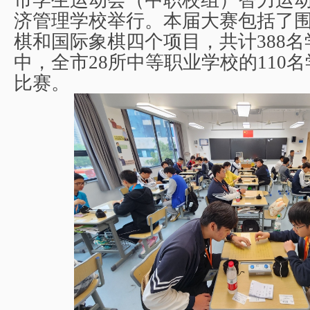
市学生运动会（中职校组）智力运
济管理学校举行。本届大赛包括了
棋和国际象棋四个项目，共计
388
名
中，全市
28
所中等职业学校的
110
名
比赛。