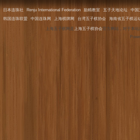
日本连珠社
Renju International Federation
励精教室
五子天地论坛
中国
韩国连珠联盟
中国连珠网
上海棋牌网
台湾五子棋协会
海南省五子棋运
上海五子棋网是
上海五子棋协会
官方网站，对于本站
Powe