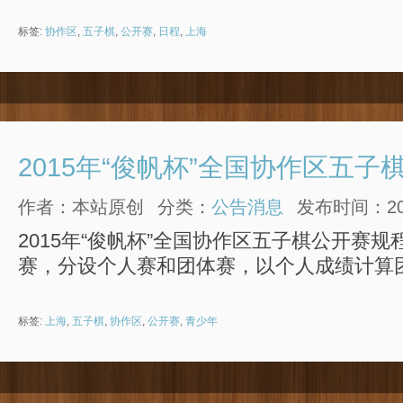
标签:
协作区
,
五子棋
,
公开赛
,
日程
,
上海
2015年“俊帆杯”全国协作区五
作者：本站原创
分类：
公告消息
发布时间：2014
2015年“俊帆杯”全国协作区五子棋公开赛规
赛，分设个人赛和团体赛，以个人成绩计算
标签:
上海
,
五子棋
,
协作区
,
公开赛
,
青少年