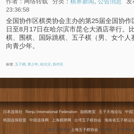
作者：网络转载
分类：
棋界新闻
,
公告消息
发
23:36:58
全国协作区棋类协会主办的第25届全国协作
日至8月17日在哈尔滨市昆仑大酒店举行。
棋、围棋、国际跳棋、五子棋（男、女个人
向青少年。
标签:
五子棋
,
青少年
,
哈尔滨
,
协作区
日本连珠社
Renju International Federation
励精教室
五子天地论坛
中国
韩国连珠联盟
中国连珠网
上海棋牌网
台湾五子棋协会
海南省五子棋运
上海五子棋网是
上海五子棋协会
官方网站，对于本站