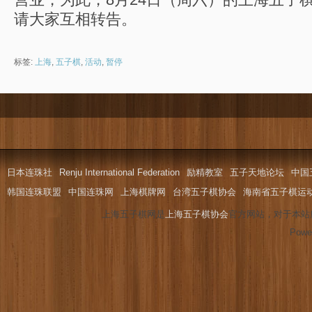
请大家互相转告。
标签:
上海
,
五子棋
,
活动
,
暂停
日本连珠社
Renju International Federation
励精教室
五子天地论坛
中国
韩国连珠联盟
中国连珠网
上海棋牌网
台湾五子棋协会
海南省五子棋运
上海五子棋网是
上海五子棋协会
官方网站，对于本站
Powe