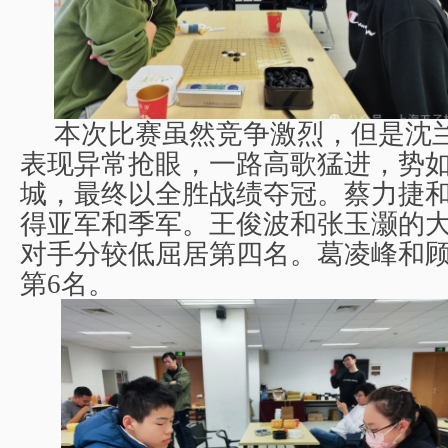
本次比赛虽然竞争激烈，但是沈
表现异常抢眼，一路高歌猛进，势
城，最终以全胜战绩夺冠。蔡力捷
得亚军和季军。王俊波和张玉灏的
对手分较低屈居第四名。葛凌峰和
第
6
名。