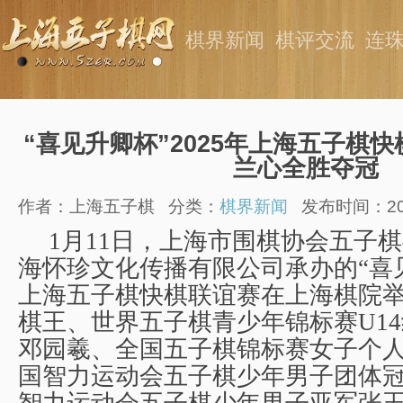
棋界新闻
棋评交流
连
“喜见升卿杯”2025年上海五子棋
兰心全胜夺冠
作者：上海五子棋
分类：
棋界新闻
发布时间：2025
1
月
11
日，上海市围棋协会五子棋
海怀珍文化传播有限公司承办的“喜
上海五子棋快棋联谊赛在上海棋院
棋王、世界五子棋青少年锦标赛
U14
邓园羲、全国五子棋锦标赛女子个
国智力运动会五子棋少年男子团体