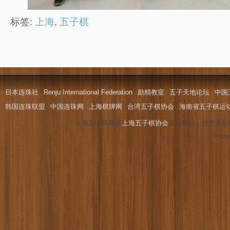
标签:
上海
,
五子棋
日本连珠社
Renju International Federation
励精教室
五子天地论坛
中国
韩国连珠联盟
中国连珠网
上海棋牌网
台湾五子棋协会
海南省五子棋运
上海五子棋网是
上海五子棋协会
官方网站，对于本站
Powe