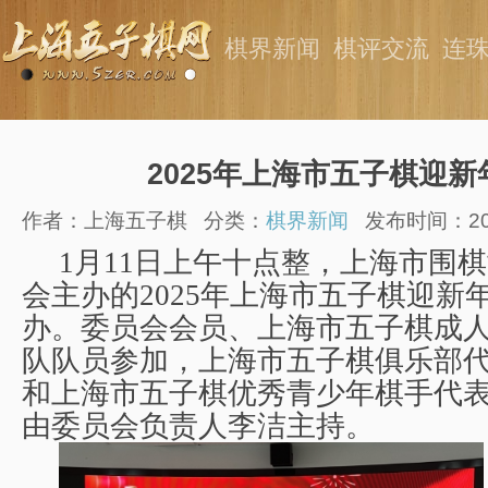
棋界新闻
棋评交流
连
2025年上海市五子棋迎
作者：上海五子棋
分类：
棋界新闻
发布时间：2025
1
月
11
日上午十点整，上海市围棋
会主办的
2025
年上海市五子棋迎新
办。委员会会员、上海市五子棋成
队队员参加，上海市五子棋俱乐部
和上海市五子棋优秀青少年棋手代
由委员会负责人李洁主持。