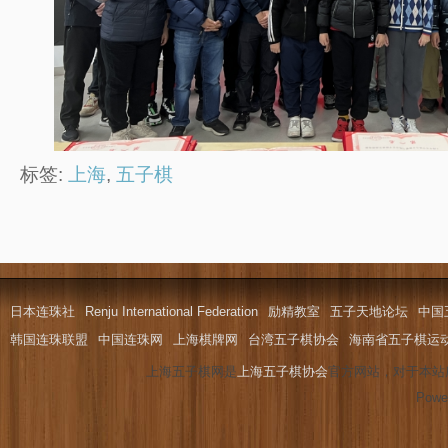
标签:
上海
,
五子棋
日本连珠社
Renju International Federation
励精教室
五子天地论坛
中国
韩国连珠联盟
中国连珠网
上海棋牌网
台湾五子棋协会
海南省五子棋运
上海五子棋网是
上海五子棋协会
官方网站，对于本站
Powe