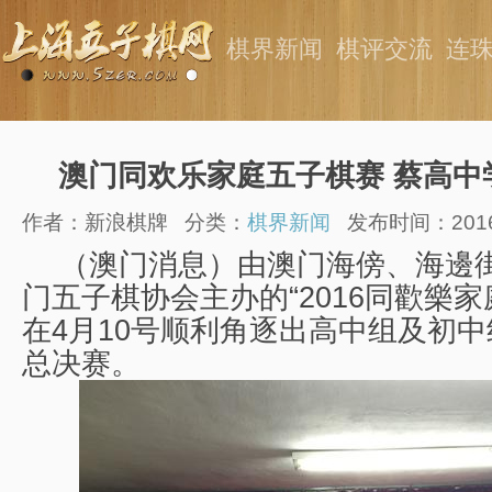
棋界新闻
棋评交流
连
澳门同欢乐家庭五子棋赛 蔡高中
作者：新浪棋牌
分类：
棋界新闻
发布时间：2016-0
（澳门消息）由澳门海傍、海邊
门五子棋协会主办的“2016同歡樂家
在4月10号顺利角逐出高中组及初中
总决赛。