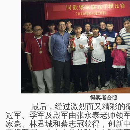
得奖者合照
最后，经过激烈而又精彩的循
冠军、季军及殿军由张永泰老师领
家豪、林君城和蔡志冠获得，创新