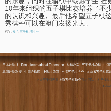
的乐趣，同时在输棋中锻炼学生“挫
10年来组织的五子棋比赛培养了不
的认识和兴趣。最后他希望五子棋
秀棋种可以在澳门发扬光大。
标签:
澳门
,
五子棋
,
青少年
日本连珠社
Renju International Federation
励精教室
五子天地论坛
中国
韩国连珠联盟
中国连珠网
上海棋牌网
台湾五子棋协会
海南省五子棋运
上海五子棋网是
上海五子棋协会
官方网站，对于本站
Powe