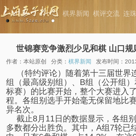
棋界新闻
棋评交流
连
世锦赛竞争激烈少见和棋 山口规
作者：本站原创
分类：
棋界新闻
发布时间：2013-0
（特约评论）随着第十三届世界
组（最高级别组）、B组（公开组）
标赛）的比赛开始，整个大赛进入
程。各组别选手开始毫无保留地比
异名次。
截止8月11日的数据显示，各组
多数都分出胜负。其中，A组7轮已结