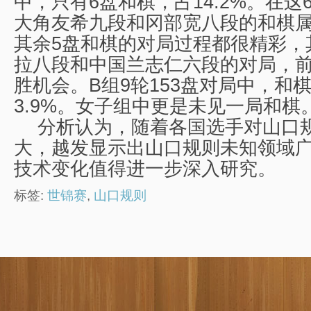
中，只有6盘和棋，占14.2%。在
大角友希九段和冈部宽八段的和棋
其余5盘和棋的对局过程都很精彩，
拉八段和中国兰志仁六段的对局，
胜机会。B组9轮153盘对局中，和
3.9%。女子组中更是未见一局和棋
分析认为，随着各国选手对山口
大，越发显示出山口规则未知领域
技术变化值得进一步深入研究。
标签:
世锦赛
,
山口规则