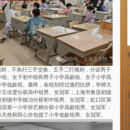
规则，不执行三手交换、五手二打规则，分设男子
中组、女子初中组和男子小学高龄组、女子小学高
小学低龄组。最终，各组别经过激烈比拼，华师大
学王佳雯分获高中组男、女冠军；上海市鲁迅初级
兴初级中学姚冶分获初中组男、女冠军；虹口区第
国语第一小学孙艺桐分获小学高龄组男、女冠军；
陈天然和田心亦包揽了小学低龄组男、女冠军。