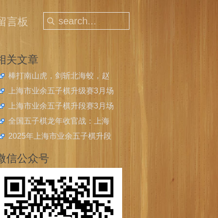
留言板
相关文章
棒打南山虎，剑斩北海蛟，赵
云、王嘉欣获上海五子棋快棋
上海市业余五子棋升级赛3月场
公开赛冠军
开始报名
上海市业余五子棋升段赛3月场
开始报名
全国五子棋龙年收官战：上海
青少年斩获2024年中国中学生
2025年上海市业余五子棋升段
五子棋锦标赛4金4银
比赛在2月23日举办
微信公众号