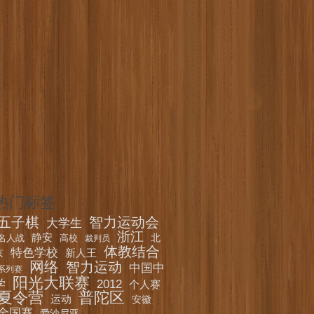
热门标签
五子棋
智力运动会
大学生
浙江
静安
北
名人战
高校
裁判员
体教结合
特色学校
新人王
京
网络
智力运动
中国中
系列赛
阳光大联赛
学
2012
个人赛
夏令营
普陀区
运动
安徽
全国赛
爱沙尼亚