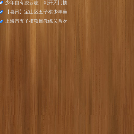
子棋校际联赛上海赛区选拔赛
少年自有凌云志，剑开天门揽
团冠军
成功举办，徐汇静安瓜分冠军
星月，上海小将吴彦纬、邓园
【喜讯】宝山区五子棋少年吴
羲、张晏豪取世青赛个人冠军
函樾获2024年度宝山区青少年
上海市五子棋项目教练员首次
运动员二等奖学金
注册名单