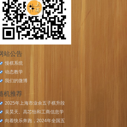
网站公告
慢棋系统
动态教学
我们的微博
随机推荐
2025年上海市业余五子棋升段
比赛在2月23日举办
吴昊天、高芯怡和工商信息学
院校获上海学运会（中职组）
向着快乐奔跑，2024年全国五
五子棋赛男、女个人冠军和混