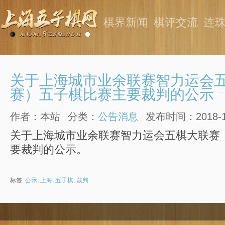
棋界新闻
棋评交流
连
关于上海城市业余联赛智力运会五
赛）五子棋比赛主要裁判的公示
作者：本站
分类：
公告消息
发布时间：2018-11-
关于上海城市业余联赛智力运会五棋大联赛
要裁判的公示。
标签:
公示
,
上海
,
五子棋
,
裁判