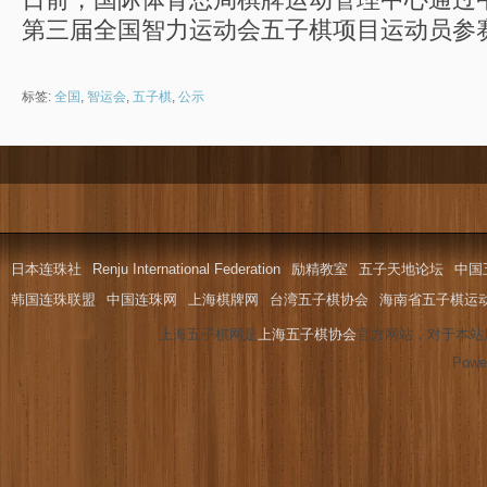
第三届全国智力运动会五子棋项目运动员参
标签:
全国
,
智运会
,
五子棋
,
公示
日本连珠社
Renju International Federation
励精教室
五子天地论坛
中国
韩国连珠联盟
中国连珠网
上海棋牌网
台湾五子棋协会
海南省五子棋运
上海五子棋网是
上海五子棋协会
官方网站，对于本站
Powe