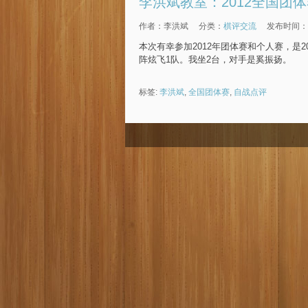
李洪斌教室：2012全国团
作者：李洪斌
分类：
棋评交流
发布时间：201
本次有幸参加2012年团体赛和个人赛，是
阵炫飞1队。我坐2台，对手是奚振扬。
标签:
李洪斌
,
全国团体赛
,
自战点评