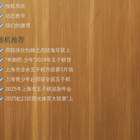
慢棋系统
动态教学
我们的微博
随机推荐
周聪张欣怡顾之杰陆逸菲获上
海市民运动会五子棋总决赛金
“奔跑吧·少年”2024年五子棋普
牌，薛云队获社区亲子团体冠
及推广活动举行
上海市业余五子棋升级赛3月场
军
开始报名
上海青少年赴郑获全国五子棋
校际联赛总决赛2金3银2铜
2025年上海市五子棋迎新年会
举办
2025虹口区阳光体育大联赛“上
音实小杯”五子棋比赛圆满落幕