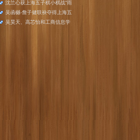
举办
沈兰心获上海五子棋小棋战“雨
月战”优胜
吴函樾-詹子健联袂夺得上海五
子棋迎新年双人联谊赛冠军
吴昊天、高芯怡和工商信息学
院校获上海学运会（中职组）
五子棋赛男、女个人冠军和混
团冠军