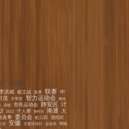
热门标签
联赛
李洪斌
中
棋王战
世界
智力运动会
村茂
大学生
教练
静安区
计
市民运动会
员
高校
划
南通
大
个人赛
2012
协作区
委员会
角友希
虹口区
普陀区
安徽
简咏
主题活动日
运动员
江苏