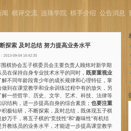
新闻
棋评交流
连珠学院
棋手介绍
公告消息
断探索 及时总结 努力提高业务水平
013-09-04 16:42:35
市围棋协会五子棋委员会主要负责人顾炜对新学期
练员在保持自身专业技术水平的同时，
既要重视业
了解不同年龄段青少年的成长规律和心理特征，掌
力做到在课堂教学和业余训练过程中有的放矢，另
了解一些哲学、历史、文学、艺术、科技、法律等
知识结构，进一步提高自身的综合素质；
也要注重
中积极钻研，不断探索，及时总结，既体现五子棋
妙万千，将五子棋的“竞技性”和“趣味性”有机结
提升教练员的业务水平，才能进一步提高课堂教学