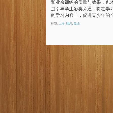
和业余训练的质量与效果，也
过引导学生触类旁通，将在学
的学习内容上，促进青少年的
标签:
上海
,
顾炜
,
教练