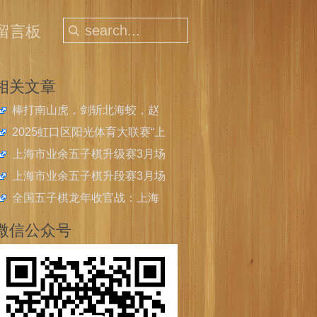
留言板
相关文章
棒打南山虎，剑斩北海蛟，赵
云、王嘉欣获上海五子棋快棋
2025虹口区阳光体育大联赛“上
公开赛冠军
音实小杯”五子棋比赛圆满落幕
上海市业余五子棋升级赛3月场
开始报名
上海市业余五子棋升段赛3月场
开始报名
全国五子棋龙年收官战：上海
青少年斩获2024年中国中学生
微信公众号
五子棋锦标赛4金4银