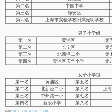
第二名
中国中学
第三名
静安区
第四名
上海市实验学校附属光明学校
男子小学组
第一名
黄浦区
第
第二名
长宁区
第
第三名
北新泾二小
第
第四名
青浦区庆华小学
第
女子小学组
第一名
黄浦区
第五名
第二名
北新泾二小
第六名
上海
第三名
中州路一小
第七名
第四名
新凌小学
第八名
标签:
2012
,
上海
,
青少年
,
五子棋