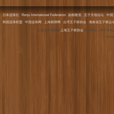
日本连珠社
Renju International Federation
励精教室
五子天地论坛
中国
韩国连珠联盟
中国连珠网
上海棋牌网
台湾五子棋协会
海南省五子棋运
上海五子棋网是
上海五子棋协会
官方网站，对于本站
Powe