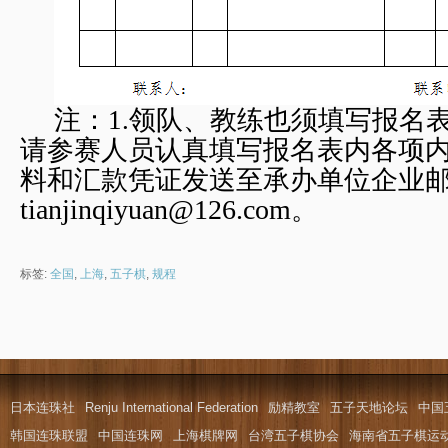
注：1.领队、教练也须填写报名
请参赛人员认真填写报名表内各项
料和汇款凭证发送至承办单位企业
tianjinqiyuan@126.com
。
标签:
全国
,
上海
,
五子棋
,
规程
日本连珠社
Renju International Federation
励精教室
五子天地论坛
中国
韩国连珠联盟
中国连珠网
上海棋牌网
台湾五子棋协会
海南省五子棋运