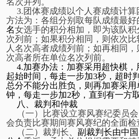
名次并列。
3.
团体赛成绩以个人赛成绩计算
方法为：各组分别取每队成绩最好
名
女选手的积分相加，即为该队积
次列前；如果积分相同，则依次比
人名次高者成绩列前；如再相同，
次高者所在单位名次列前。
4.
加赛办法：加赛采用超快棋，
起始时间，每走一步加3秒，超时
总分不能分出胜负，则再加赛采用
钟，每走一步加2秒，直到有一方
八、裁判和仲裁
（一）比赛设立赛风赛纪委员会
会负责比赛期间赛风赛纪的全面检
（二）裁判长、
副裁判长由中国