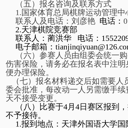
（五）报名咨询及联系方式
1.
国家体育总局棋牌运动管理中
联系人及电话：刘彦艳
电话：
0
2.
天津棋院竞赛部
联系人：蔺洪华 电话：15522091
电子邮箱：
tianjinqiyuan@126.c
（六）参赛人员由组委会统一购
伤害保险，请务必在报名表中注明
便办理保险。
（七）报名材料递交后如需要人
委会批准，每改动一人另需缴手续
天不接受变更。
（八）比赛于4月4日赛区报到
不予接待。
1.
报到地点：天津外国语大学国