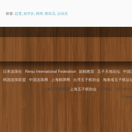
标签:
赵雯
,
副市长
,
棋牌
,
教练员
,
运动员
日本连珠社
Renju International Federation
励精教室
五子天地论坛
中国
韩国连珠联盟
中国连珠网
上海棋牌网
台湾五子棋协会
海南省五子棋运
上海五子棋网是
上海五子棋协会
官方网站，对于本站
Powe