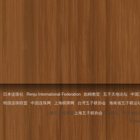
日本连珠社
Renju International Federation
励精教室
五子天地论坛
中国
韩国连珠联盟
中国连珠网
上海棋牌网
台湾五子棋协会
海南省五子棋运
上海五子棋网是
上海五子棋协会
官方网站，对于本站
Powe