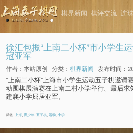
棋界新闻
棋评交流
连
徐汇包揽“上南二小杯”市小学生
冠亚军
作者：本站原创
分类：
棋界新闻
发布时间：2015
“上南二小杯”上海市小学生运动五子棋邀请赛
动围棋展演赛在上南二村小学举行。最后求
建襄小学屈居亚军。
标签:
上海
,
青少年
,
五子棋
,
运动
,
小学