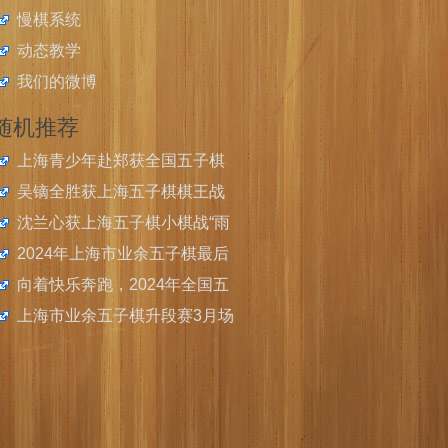
慢棋系统
动态教学
我们的微博
随机推荐
上海青少年赴郑获全国五子棋
校际联赛总决赛2金3银2铜
吴镝全胜获上海五子棋棋王战
挑战者权
沈兰心获上海五子棋小棋战“雨
月战”优胜
2024年上海市业余五子棋最后
一场升段赛启动报名
向着快乐奔跑，2024年全国五
子棋校际联赛上海赛区选拔赛
上海市业余五子棋升段赛3月场
成功举办，徐汇静安瓜分冠军
开始报名