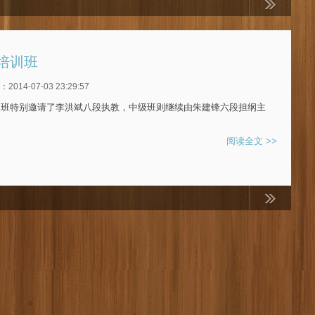
培训班
014-07-03 23:29:57
级班特别邀请了李洪斌八段执教，中级班则继续由朱建锋六段担纲主
阅读全文 >>