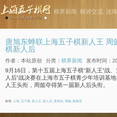
棋界新闻
棋评交流
连
唐旭东蝉联上海五子棋新人王 周
棋新人后
作者：本站原创
分类：
棋界新闻
发布时间：2016
9月16日，第十五届上海五子棋“新人王”战
人后”战决赛在上海市五子棋青少年培训基
人王头衔，周懿夺得第一届新人后头衔。
标签:
上海
,
五子棋
,
新人王
,
新人后
,
唐旭东
,
周懿
,
杨嘉佑