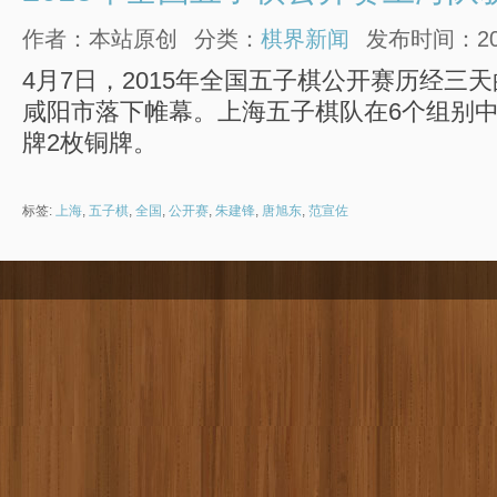
作者：本站原创
分类：
棋界新闻
发布时间：2015
4月7日，2015年全国五子棋公开赛历经三
咸阳市落下帷幕。上海五子棋队在6个组别中
牌2枚铜牌。
标签:
上海
,
五子棋
,
全国
,
公开赛
,
朱建锋
,
唐旭东
,
范宣佐