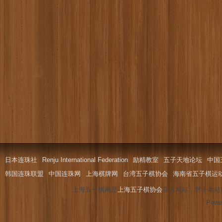
日本连珠社
Renju International Federation
励精教室
五子天地论坛
中国
韩国连珠联盟
中国连珠网
上海棋牌网
台湾五子棋协会
海南省五子棋运
上海五子棋网是
上海五子棋协会
官方网站，对于本站
Powe