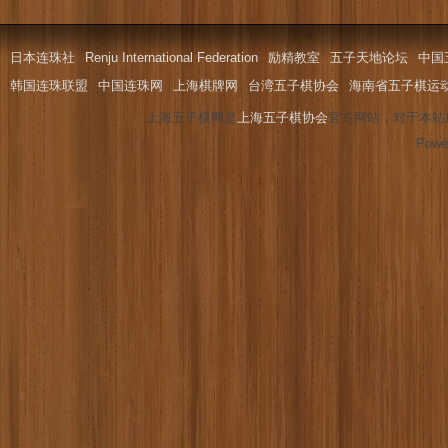
日本连珠社
Renju International Federation
励精教室
五子天地论坛
中国
韩国连珠联盟
中国连珠网
上海棋牌网
台湾五子棋协会
海南省五子棋运
上海五子棋网是
上海五子棋协会
官方网站，对于本站
Powe