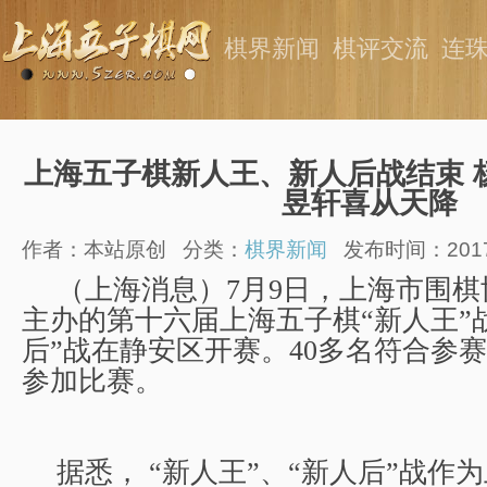
棋界新闻
棋评交流
连
上海五子棋新人王、新人后战结束 
昱轩喜从天降
作者：本站原创
分类：
棋界新闻
发布时间：2017-0
（上海消息）
7
月
9
日，上海市围棋
主办的第十六届上海五子棋“新人王”
后”战在静安区开赛。
40
多名符合参赛
参加比赛。
据悉，
“新人王”、“新人后”战作