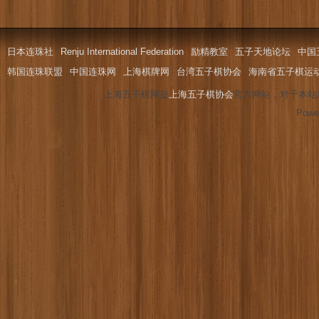
日本连珠社
Renju International Federation
励精教室
五子天地论坛
中国
韩国连珠联盟
中国连珠网
上海棋牌网
台湾五子棋协会
海南省五子棋运
上海五子棋网是
上海五子棋协会
官方网站，对于本站
Powe