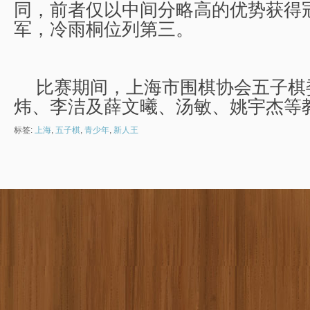
同，前者仅以中间分略高的优势获得
军，冷雨桐位列第三。
比赛期间，上海市围棋协会五子棋
炜、李洁及薛文曦、汤敏、姚宇杰等
标签:
上海
,
五子棋
,
青少年
,
新人王