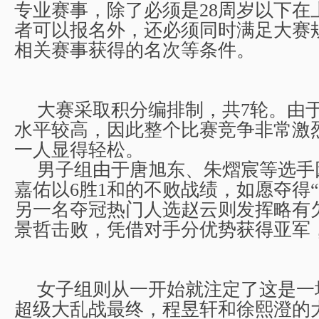
专业赛事，除了必须是
28
周岁以下在
者可以报名外，还必须同时满足大赛
相关赛事获得的名次等条件。
大赛采取积分编排制，共
7
轮。由
水平较高，因此整个比赛竞争非常激
一人显得轻松。
男子组由于唐旭东、朱熠宸等选手
嘉佑以
6
胜
1
和的不败战绩，如愿夺得“
另一名夺冠热门人选赵云则发挥略有
景哲击败，凭借对手分优势获得亚军
女子组则从一开始就注定了这是一
超级大乱战最终，程昱轩和徐熙澄的