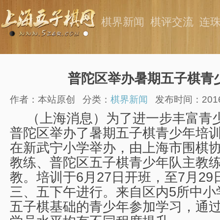
棋界新闻
棋评交流
连
普陀区举办暑期五子棋青
作者：本站原创
分类：
棋界新闻
发布时间：2016-0
（上海消息）为了进一步丰富青
普陀区举办了暑期五子棋青少年培
在新武宁小学举办，由上海市围棋
教练、普陀区五子棋青少年队主教
教。培训于
6
月27日开班，至
7
月2
三、五下午进行。来自区内5所中小
五子棋基础的青少年参加学习，通过