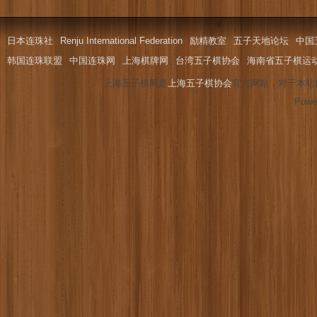
日本连珠社
Renju International Federation
励精教室
五子天地论坛
中国
韩国连珠联盟
中国连珠网
上海棋牌网
台湾五子棋协会
海南省五子棋运
上海五子棋网是
上海五子棋协会
官方网站，对于本站
Powe