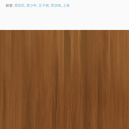
标签:
普陀区
,
青少年
,
五子棋
,
李洪斌
,
上海