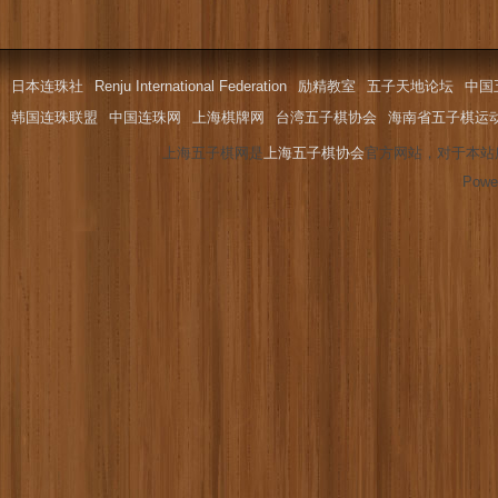
日本连珠社
Renju International Federation
励精教室
五子天地论坛
中国
韩国连珠联盟
中国连珠网
上海棋牌网
台湾五子棋协会
海南省五子棋运
上海五子棋网是
上海五子棋协会
官方网站，对于本站
Powe