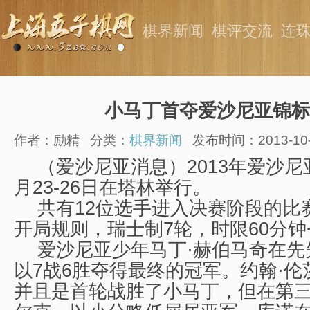
棋界新闻
棋评交流
连
小马丁首夺爱沙尼亚锦标
作者：励精
分类：
棋界新闻
发布时间：2013-10-2
（爱沙尼亚消息）2013年爱沙尼
月23-26日在塔林举行。
共有12位选手进入决赛阶段的比
开局规则，瑞士制7轮，时限60分钟
爱沙尼亚少年马丁·赫伯马奇在先
以7战6胜夺得最终的冠军。约翰·伦
并且是首轮战胜了小马丁，但在第三