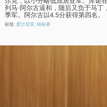
尔克，以小分略低屈居亚军。库诺
列马·阿尔古逼和，随后又负于马丁
季军。阿尔古以4.5分获得第四名。
标签:
爱沙尼亚
,
锦标赛