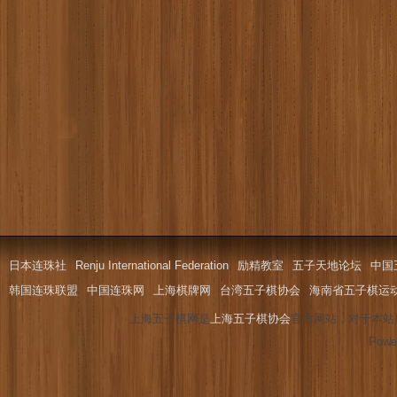
日本连珠社
Renju International Federation
励精教室
五子天地论坛
中国
韩国连珠联盟
中国连珠网
上海棋牌网
台湾五子棋协会
海南省五子棋运
上海五子棋网是
上海五子棋协会
官方网站，对于本站
Powe