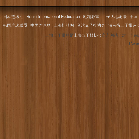
日本连珠社
Renju International Federation
励精教室
五子天地论坛
中国
韩国连珠联盟
中国连珠网
上海棋牌网
台湾五子棋协会
海南省五子棋运
上海五子棋网是
上海五子棋协会
官方网站，对于本站
Powe