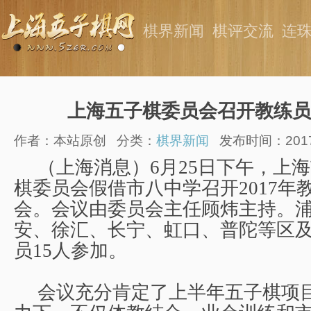
棋界新闻
棋评交流
连
上海五子棋委员会召开教练员
作者：本站原创
分类：
棋界新闻
发布时间：2017-0
（上海消息）
6
月
25
日下午，上海
棋委员会假借市八中学召开
2017
年
会。会议由委员会主任顾炜主持。
安、徐汇、长宁、虹口、普陀等区
员
15
人参加。
会议充分肯定了上半年五子棋项