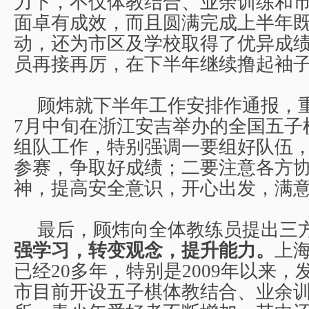
力下，不仅体教结合、业余训练和
面卓有成效，而且圆满完成上半年
动，还为市区及学校取得了优异成
员再接再厉，在下半年继续撸起袖
顾炜就下半年工作安排作通报，
7
月中旬在浙江安吉举办的全国五子
组队工作，特别强调一要组好队伍
参赛，争取好成绩；二要注意各方
神，提高安全意识，开心出发，满
最后，顾炜向全体教练员提出三
强学习，转变观念，提升能力。
上
已经
20
多年，特别是
2009
年以来，
市目前开设五子棋体教结合、业余