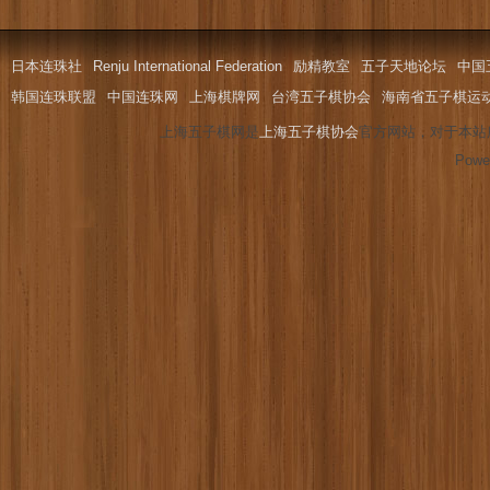
日本连珠社
Renju International Federation
励精教室
五子天地论坛
中国
韩国连珠联盟
中国连珠网
上海棋牌网
台湾五子棋协会
海南省五子棋运
上海五子棋网是
上海五子棋协会
官方网站，对于本站
Powe