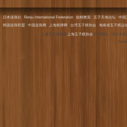
日本连珠社
Renju International Federation
励精教室
五子天地论坛
中国
韩国连珠联盟
中国连珠网
上海棋牌网
台湾五子棋协会
海南省五子棋运
上海五子棋网是
上海五子棋协会
官方网站，对于本站
Powe