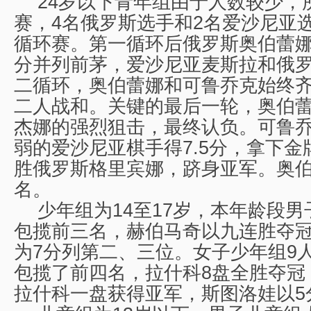
24岁以下青年组由于人数较少，
赛，4名俄罗斯选手和2名爱沙尼亚
循环赛。第一循环后俄罗斯奥伯蕾娜
分并列前茅，爱沙尼亚麦斯拉和俄罗
二循环，奥伯蕾娜和可鲁乔克始终
二人战和。关键的最后一轮，奥伯
杰娜的强烈狙击，最终认负。可鲁
弱的爱沙尼亚棋手得7.5分，拿下
胜俄罗斯格里宾娜，跻身亚军。奥
名。
少年组为14至17岁，本年龄段
包揽前三名，赫伯马奇以九连胜夺
为7分列第二、三位。女子少年组9
包揽了前四名，拉什科8盘全胜夺冠
拉什科一盘获得亚军，斯图洛娃以5