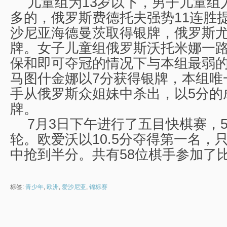
儿童组为13岁以下，男子儿童组
多的，俄罗斯费德托夫强势11连胜
沙尼亚海德曼茨取得银牌，俄罗斯
牌。女子儿童组俄罗斯沃托米娜一
保和即可夺冠的情况下与本组最弱
马图什金娜以7分获得银牌，本组唯
手从俄罗斯众姐妹中杀出，以5分的
牌。
7月3日下午进行了五目快棋赛，5分
轮。欧爱沃以10.5分夺得第一名，
中抢到半分。共有58位棋手参加了
标签:
青少年
,
欧洲
,
爱沙尼亚
,
锦标赛