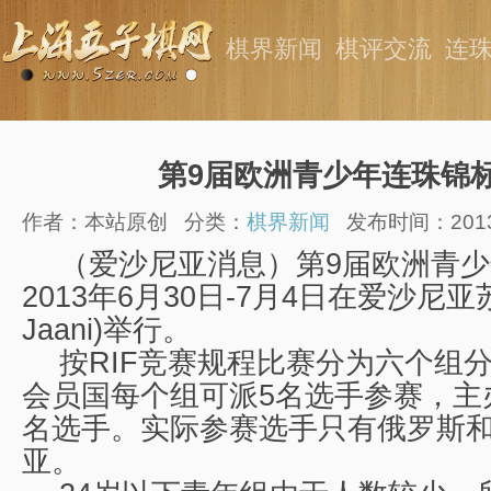
棋界新闻
棋评交流
连
第9届欧洲青少年连珠锦
作者：本站原创
分类：
棋界新闻
发布时间：2013-0
（爱沙尼亚消息）第9届欧洲青
2013年6月30日-7月4日在爱沙尼亚苏
Jaani)举行。
按RIF竞赛规程比赛分为六个组分
会员国每个组可派5名选手参赛，主
名选手。实际参赛选手只有俄罗斯
亚。