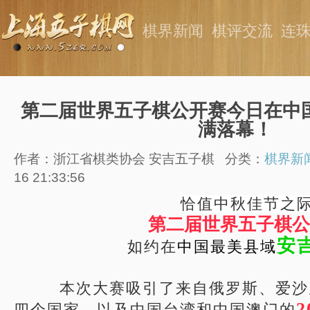
棋界新闻
棋评交流
连
第二届世界五子棋公开赛今日在中
满落幕！
作者：浙江省棋类协会 安吉五子棋
分类：
棋界新
16 21:33:56
恰值中秋佳节之
第二届世界五子棋公
安
如约在
中国最美县域
本次大赛吸引了来自俄罗斯、爱沙
2
四个国家，以及中国台湾和中国澳门的