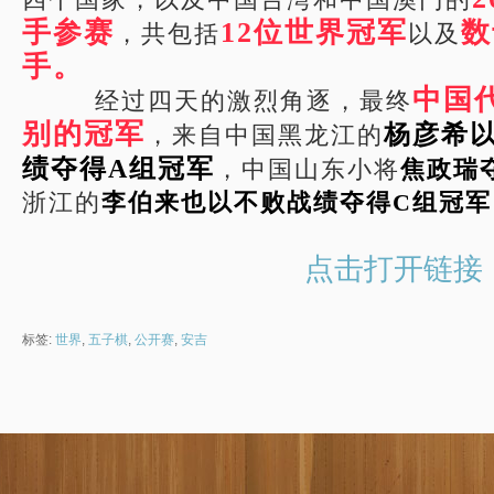
手参赛
12位世界冠军
数
，共包括
以及
手。
中国
经过四天的激烈角逐，最终
别的冠军
杨彦希
，来自中国黑龙江的
绩夺得A组冠军
，中国山东小将
焦政瑞
浙江的
李伯来也以不败战绩夺得C组冠军
点击打开链接
标签:
世界
,
五子棋
,
公开赛
,
安吉