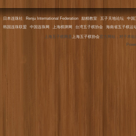
日本连珠社
Renju International Federation
励精教室
五子天地论坛
中国
韩国连珠联盟
中国连珠网
上海棋牌网
台湾五子棋协会
海南省五子棋运
上海五子棋网是
上海五子棋协会
官方网站，对于本站
Powe