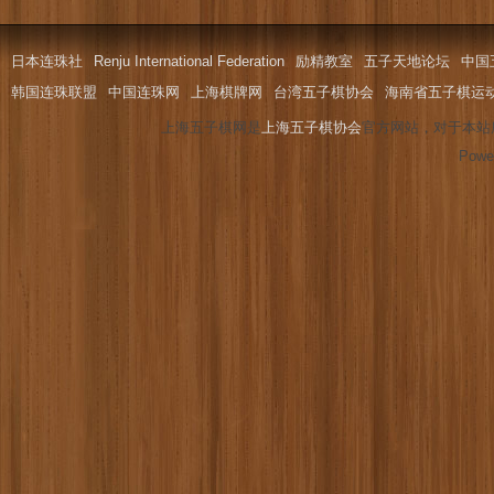
日本连珠社
Renju International Federation
励精教室
五子天地论坛
中国
韩国连珠联盟
中国连珠网
上海棋牌网
台湾五子棋协会
海南省五子棋运
上海五子棋网是
上海五子棋协会
官方网站，对于本站
Powe