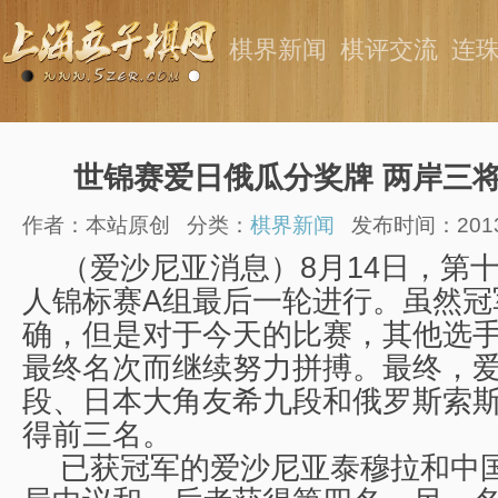
棋界新闻
棋评交流
连
世锦赛爱日俄瓜分奖牌 两岸三
作者：本站原创
分类：
棋界新闻
发布时间：2013-0
（爱沙尼亚消息）8月14日，第
人锦标赛A组最后一轮进行。虽然冠
确，但是对于今天的比赛，其他选
最终名次而继续努力拼搏。最终，
段、日本大角友希九段和俄罗斯索
得前三名。
已获冠军的爱沙尼亚泰穆拉和中