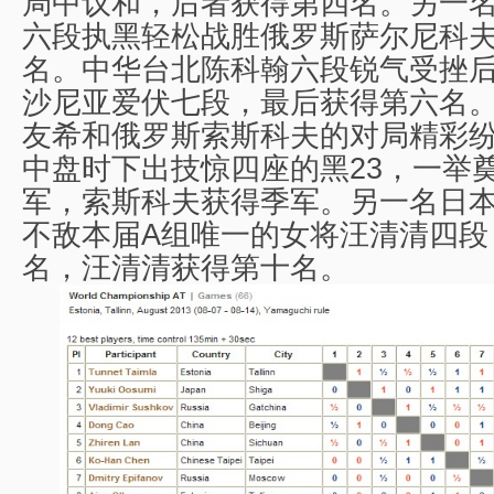
局中议和，后者获得第四名。另一
六段执黑轻松战胜俄罗斯萨尔尼科
名。中华台北陈科翰六段锐气受挫
沙尼亚爱伏七段，最后获得第六名
友希和俄罗斯索斯科夫的对局精彩
中盘时下出技惊四座的黑23，一举
军，索斯科夫获得季军。另一名日
不敌本届A组唯一的女将汪清清四段
名，汪清清获得第十名。