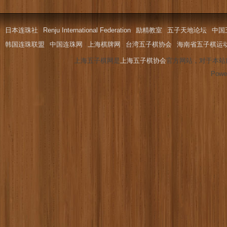
日本连珠社
Renju International Federation
励精教室
五子天地论坛
中国
韩国连珠联盟
中国连珠网
上海棋牌网
台湾五子棋协会
海南省五子棋运
上海五子棋网是
上海五子棋协会
官方网站，对于本站
Powe